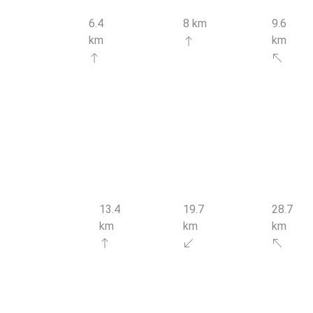
6.4
8 km
9.6
km
km
Centrale NB
Centrale NB
Beton
Beton in
Beton in
leverancier
Waimes
Malmedy
Boreta Béton
in Waimes
13.4
19.7
28.7
km
km
km
Centrale NB
Centrale