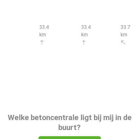
Beton in
Envemat in
Betonleverancier
Gouvy
Goé
Nelles beton
33.4
33.4
33.7
km
km
km
Centrale NB
Centrale
Beton
Beton in
Eloy in
leverancier
Eupen
Sprimont
Boreta Béton
in Eupen
Welke betoncentrale ligt bij mij in de
buurt?